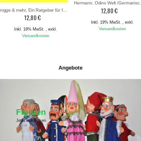
Hermann, Odins We
12,80 €
Knigge & mehr, Ein Ratgeber für fast alle Lebensfragen
12,80 €
Inkl. 19% MwSt.
,
exkl.
Versandkosten
Inkl. 19% MwSt.
,
exkl.
Versandkosten
Angebote
Figuren
Jetzt entdecken