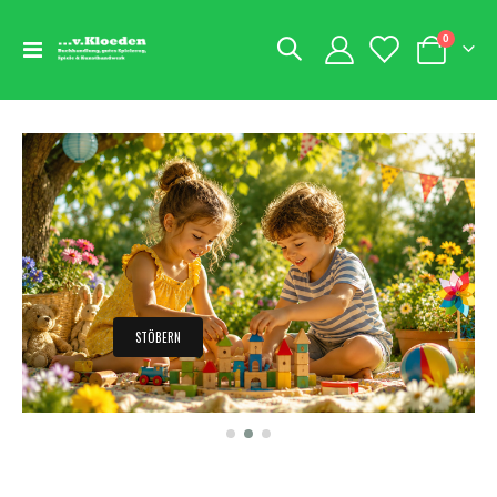
Artikel
0
Navigation
Warenkorb
umschalten
STÖBERN