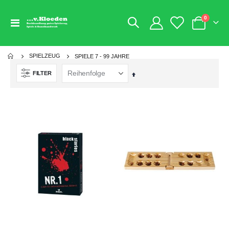
Artikel
0
Navigation
Warenkorb
umschalten
SPIELZEUG
SPIELE 7 - 99 JAHRE
FILTER
Absteigend
sortieren