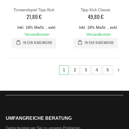
Torwandspiel Tipp-Kick
Tipp-Kick Classic
21,80 €
49,80 €
Inkl. 19% MwSt.
,
exkl.
Inkl. 19% MwSt.
,
exkl.
Versandkosten
Versandkosten
IN DEN WARENKORB
IN DEN WARENKORB
Seite
Sie lesen gerade die Seite
Seite
Seite
Seite
Seite
Seite
Weit
1
2
3
4
5
UMFANGREICHE BERATUNG
Gerne beraten wir Sie zu unseren Produkten