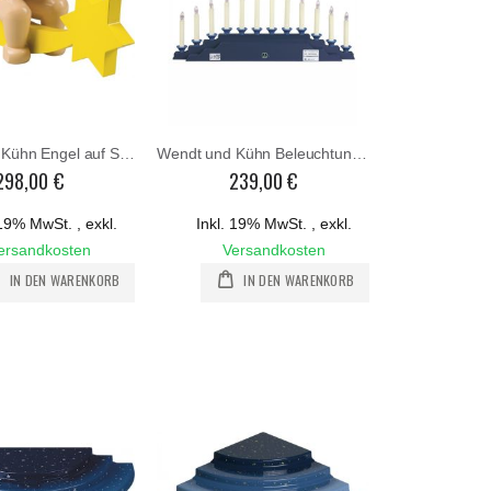
Wendt und Kühn Engel auf Schweif mit Geide groß
Wendt und Kühn Beleuchtung für 550 b4 -750-4
298,00 €
239,00 €
. 19% MwSt.
,
exkl.
Inkl. 19% MwSt.
,
exkl.
ersandkosten
Versandkosten
IN DEN WARENKORB
IN DEN WARENKORB