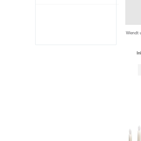
Wendt 
In