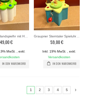
Graupner Handspielhr mit Hochzeitspaar mit Kurbel
Graupner Sterntaler Spieluhr mit Kurbel
49,00 €
59,00 €
. 19% MwSt.
,
exkl.
Inkl. 19% MwSt.
,
exkl.
ersandkosten
Versandkosten
IN DEN WARENKORB
IN DEN WARENKORB
Seite
Sie lesen gerade die Seite
Seite
Seite
Seite
Seite
Seite
Weiter
1
2
3
4
5