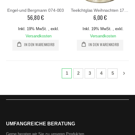
Engel-und Bergmann 074-003
Teelichtglas Weihnachten 17594
56,80 €
6,00 €
Inkl. 19% MwSt.
,
exkl.
Inkl. 19% MwSt.
,
exkl.
Versandkosten
Versandkosten
IN DEN WARENKORB
IN DEN WARENKORB
Seite
Sie lesen gerade die Seite
Seite
Seite
Seite
Seite
Seite
Weit
1
2
3
4
5
UMFANGREICHE BERATUNG
Gerne beraten wir Sie zu unseren Produkten