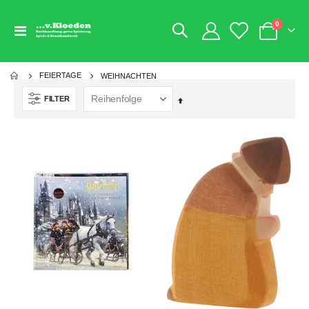
Artikel
0
Navigation
Warenkorb
umschalten
FEIERTAGE
WEIHNACHTEN
FILTER
Absteigend
sortieren