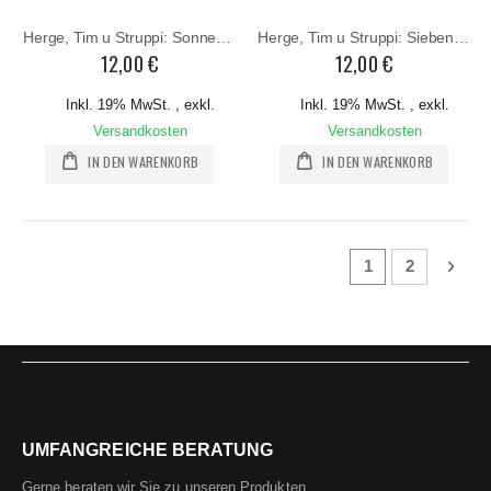
Herge, Tim u Struppi: Sonnentempel
Herge, Tim u Struppi: Sieben Kritallkugeln
12,00 €
12,00 €
Inkl. 19% MwSt.
,
exkl.
Inkl. 19% MwSt.
,
exkl.
Versandkosten
Versandkosten
IN DEN WARENKORB
IN DEN WARENKORB
Seite
Sie lesen gerade 
Seite
Seite
Weit
1
2
UMFANGREICHE BERATUNG
Gerne beraten wir Sie zu unseren Produkten