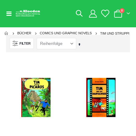
Artikel
0
Navigation
Warenkorb
umschalten
BÜCHER
COMICS UND GRAPHIC NOVELS
TIM UND STRUPPI
FILTER
Absteigend
sortieren