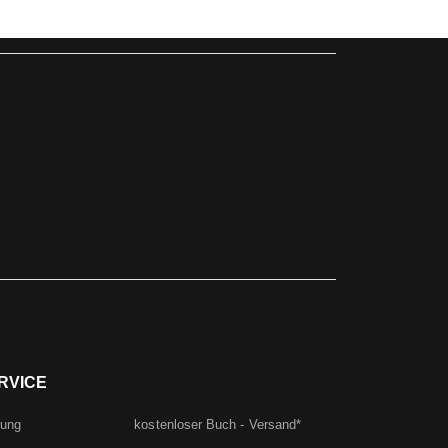
RVICE
rung
kostenloser Buch - Versand*