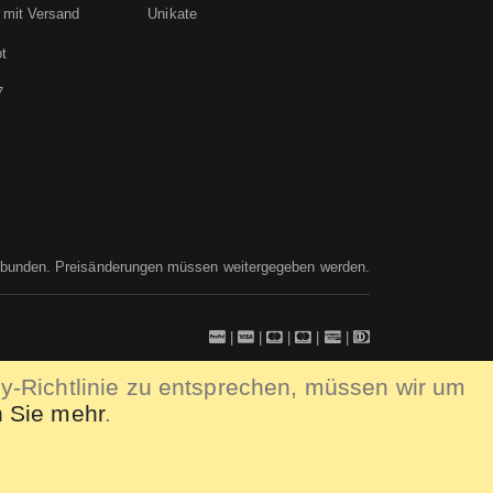
 mit Versand
Unikate
t
7
ebunden. Preisänderungen müssen weitergegeben werden.
|
|
|
|
|
y-Richtlinie zu entsprechen, müssen wir um
n Sie mehr
.