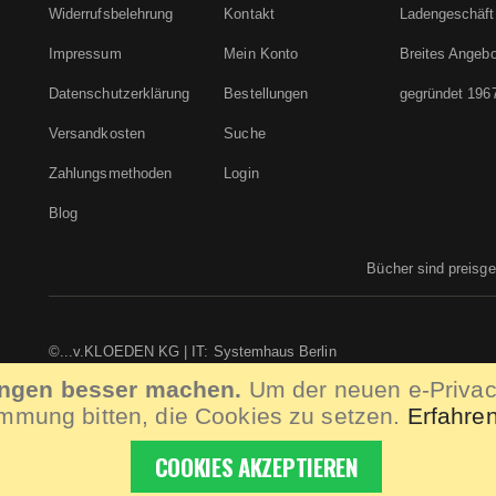
Widerrufsbelehrung
Kontakt
Ladengeschäft
Impressum
Mein Konto
Breites Angebo
Datenschutzerklärung
Bestellungen
gegründet 196
Versandkosten
Suche
Zahlungsmethoden
Login
Blog
Bücher sind preisg
©...v.KLOEDEN KG | IT:
Systemhaus Berlin
ungen besser machen.
Um der neuen e-Privac
immung bitten, die Cookies zu setzen.
Erfahre
COOKIES AKZEPTIEREN