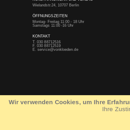
Wielandstr.24, 10707 Berlin
ÖFFNUNGSZEITEN
Montag- Freitag 11:00 - 18 Uhr
Samstags 11:00 -16 Uhr
KONTAKT
T. 030 88712516
F. 030 88712519
E.
service@vonkloeden.de
Wir verwenden Cookies, um Ihre Erfahr
Ihre Zust