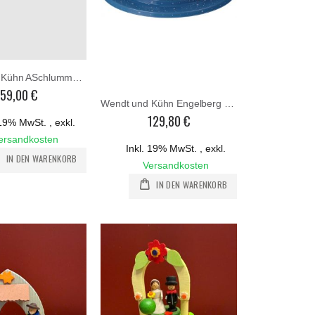
Wendt und Kühn ASchlummerkiste Spezial 650 SKB
59,00 €
Wendt und Kühn Engelberg 550 B3 ohne
129,80 €
. 19% MwSt.
,
exkl.
ersandkosten
Inkl. 19% MwSt.
,
exkl.
IN DEN WARENKORB
Versandkosten
IN DEN WARENKORB