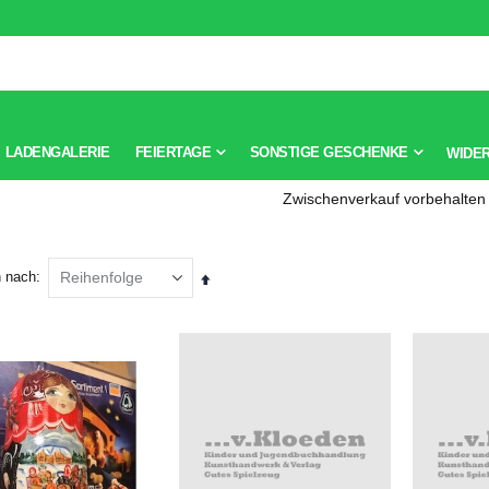
LADENGALERIE
FEIERTAGE
SONSTIGE GESCHENKE
WIDE
Zwischenverkauf vorbehalten
n nach
Absteigend
sortieren