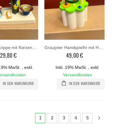
Graupner Krippe mit Kerzenhalter
Graupner Handspielhr mit Hochzeitspaar mit Kurbel
29,80 €
49,00 €
. 19% MwSt.
,
exkl.
Inkl. 19% MwSt.
,
exkl.
ersandkosten
Versandkosten
IN DEN WARENKORB
IN DEN WARENKORB
Seite
Sie lesen gerade die Seite
Seite
Seite
Seite
Seite
Seite
Weiter
1
2
3
4
5