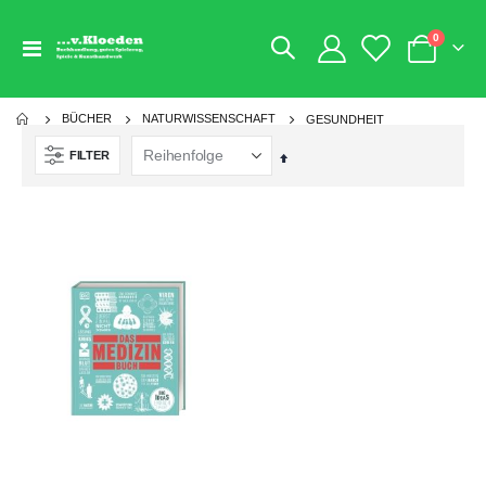
Artikel
0
Navigation
Warenkorb
umschalten
BÜCHER
NATURWISSENSCHAFT
GESUNDHEIT
FILTER
Absteigend
sortieren