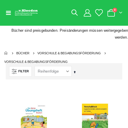
Artikel
0
Navigation
Warenkorb
umschalten
Bücher sind preisgebunden. Preisänderungen müssen weitergegeben
werden.
BÜCHER
VORSCHULE & BEGABUNGSFÖRDERUNG
VORSCHULE & BEGABUNGSFÖRDERUNG
FILTER
Absteigend
sortieren