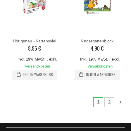
Hör genau - Kartenspiel
Kindergartenblock
8,95 €
4,90 €
Inkl. 19% MwSt.
,
exkl.
Inkl. 19% MwSt.
,
exkl.
Versandkosten
Versandkosten
IN DEN WARENKORB
IN DEN WARENKORB
Seite
Sie lesen gerade 
Seite
Seite
Weit
1
2