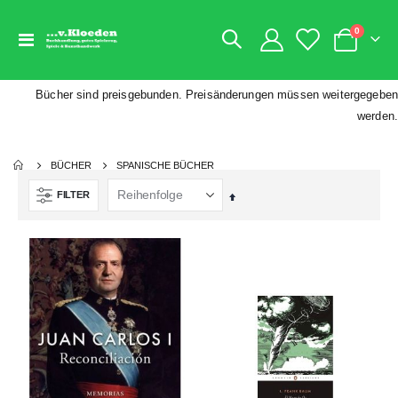
Artikel
0
Navigation
Warenkorb
umschalten
Bücher sind preisgebunden. Preisänderungen müssen weitergegeben
werden.
BÜCHER
SPANISCHE BÜCHER
FILTER
Absteigend
sortieren