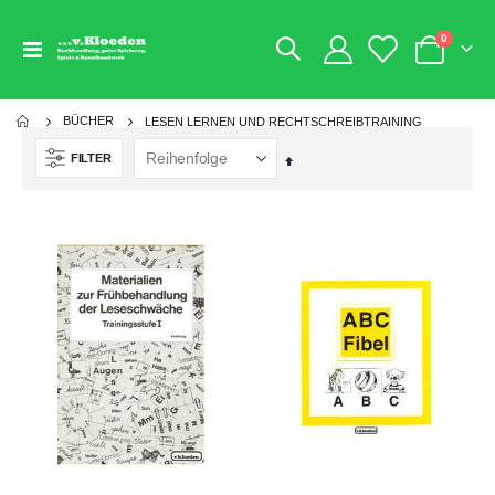
Artikel
0
Navigation
Warenkorb
umschalten
BÜCHER
LESEN LERNEN UND RECHTSCHREIBTRAINING
FILTER
Absteigend
sortieren
NEU