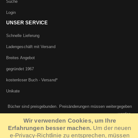
Suche
Login
UNSER SERVICE
Schnelle Lieferung
Ladengeschäft mit Versand
Breites Angebot
gegründet 1967
kostenloser Buch - Versand*
Unikate
Bücher sind preisgebunden. Preisänderungen müssen weitergegeben
werden.
Wir verwenden Cookies, um Ihre
Erfahrungen besser machen.
Um der neuen
e-Privacy-Richtlinie zu entsprechen, müssen
©...v.KLOEDEN KG | IT:
Systemhaus Berlin