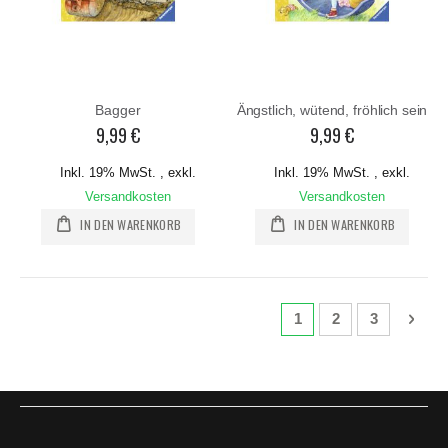
Bagger
Ängstlich, wütend, fröhlich sein
9,99 €
9,99 €
Inkl. 19% MwSt.
,
exkl.
Inkl. 19% MwSt.
,
exkl.
Versandkosten
Versandkosten
IN DEN WARENKORB
IN DEN WARENKORB
Seite
Sie lesen gerade die S
Seite
Seite
Seite
Weit
1
2
3