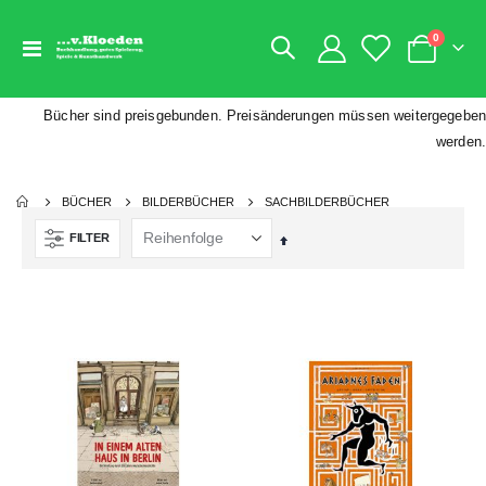
Artikel
0
Navigation
Warenkorb
umschalten
Bücher sind preisgebunden. Preisänderungen müssen weitergegeben
werden.
BÜCHER
BILDERBÜCHER
SACHBILDERBÜCHER
FILTER
Absteigend
sortieren