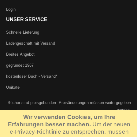
Login
UNSER SERVICE
Schnelle Lieferung
Ladengeschäft mit Versand
Breites Angebot
gegründet 1967
kostenloser Buch - Versand*
Unikate
Bücher sind preisgebunden. Preisänderungen müssen weitergegeben
werden.
Wir verwenden Cookies, um Ihre
Erfahrungen besser machen.
Um der neuen
e-Privacy-Richtlinie zu entsprechen, müssen
©...v.KLOEDEN KG | IT:
Systemhaus Berlin