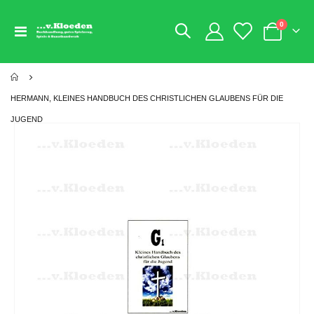
Artikel
0
Navigation
Warenkorb
umschalten
HERMANN, KLEINES HANDBUCH DES CHRISTLICHEN GLAUBENS FÜR DIE
JUGEND
Zum
Ende
der
Bildgalerie
springen