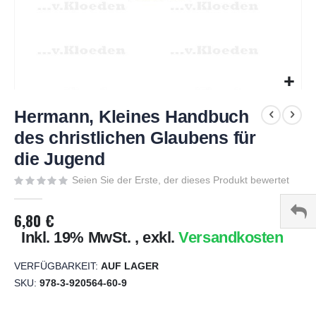
Zum
Anfang
Hermann, Kleines Handbuch
der
des christlichen Glaubens für
Bildgalerie
die Jugend
springen
Seien Sie der Erste, der dieses Produkt bewertet
6,80 €
Inkl. 19% MwSt.
,
exkl.
Versandkosten
VERFÜGBARKEIT:
AUF LAGER
SKU
978-3-920564-60-9