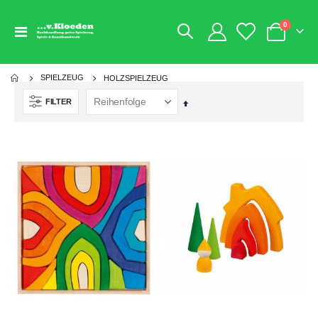
Artikel
0
Navigation
Warenkorb
umschalten
SPIELZEUG
HOLZSPIELZEUG
FILTER
Absteigend
sortieren