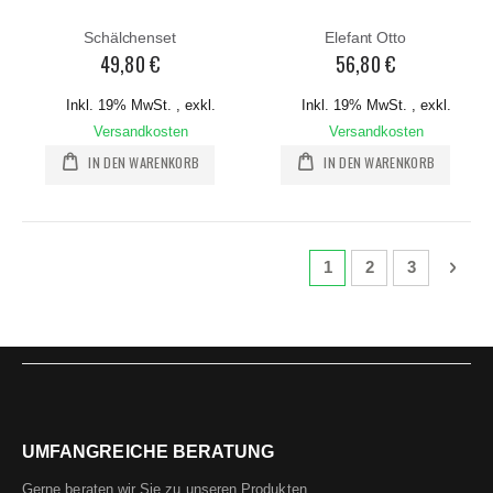
Schälchenset
Elefant Otto
49,80 €
56,80 €
Inkl. 19% MwSt.
,
exkl.
Inkl. 19% MwSt.
,
exkl.
Versandkosten
Versandkosten
IN DEN WARENKORB
IN DEN WARENKORB
Seite
Sie lesen gerade die S
Seite
Seite
Seite
Weit
1
2
3
UMFANGREICHE BERATUNG
Gerne beraten wir Sie zu unseren Produkten