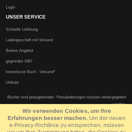
Login
UNSER SERVICE
Schnelle Lieferung
Ladengeschäft mit Versand
Breites Angebot
gegründet 1967
kostenloser Buch - Versand*
Unikate
Bücher sind preisgebunden. Preisänderungen müssen weitergegeben
werden.
Wir verwenden Cookies, um Ihre
Erfahrungen besser machen.
Um der neuen
e-Privacy-Richtlinie zu entsprechen, müssen
©...v.KLOEDEN KG | IT:
Systemhaus Berlin