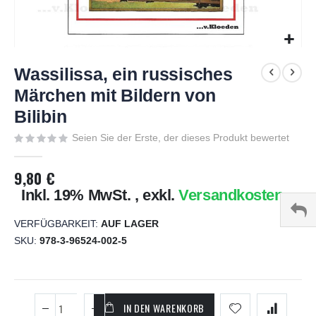
Zum
Anfang
Wassilissa, ein russisches
der
Märchen mit Bildern von
Bildgalerie
Bilibin
springen
Seien Sie der Erste, der dieses Produkt bewertet
9,80 €
Inkl. 19% MwSt.
,
exkl.
Versandkosten
VERFÜGBARKEIT:
AUF LAGER
SKU
978-3-96524-002-5
IN DEN WARENKORB