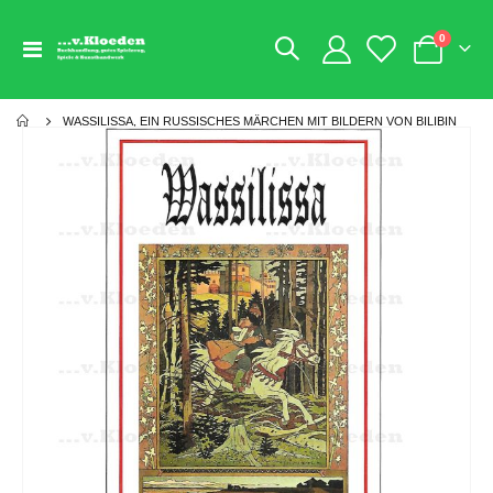
Artikel
0
Navigation
Warenkorb
umschalten
WASSILISSA, EIN RUSSISCHES MÄRCHEN MIT BILDERN VON BILIBIN
Zum
Ende
der
Bildgalerie
springen