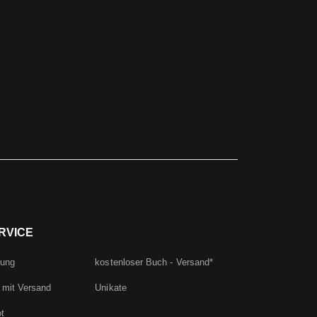
RVICE
rung
kostenloser Buch - Versand*
 mit Versand
Unikate
t