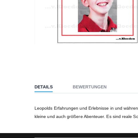
Zum
Anfang
der
Bildgalerie
springen
DETAILS
BEWERTUNGEN
Leopolds Erfahrungen und Erlebnisse in und während
kleine und auch größere Abenteuer. Es sind reale Sc