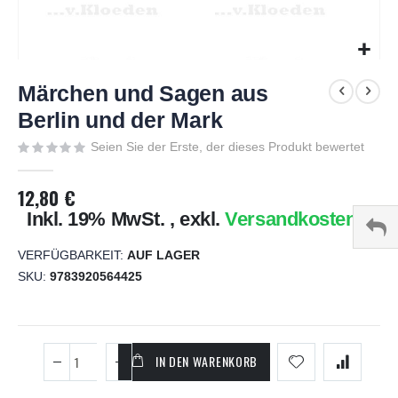
Zum
Anfang
Märchen und Sagen aus
der
Berlin und der Mark
Bildgalerie
springen
Seien Sie der Erste, der dieses Produkt bewertet
12,80 €
Inkl. 19% MwSt.
,
exkl.
Versandkosten
VERFÜGBARKEIT:
AUF LAGER
SKU
9783920564425
IN DEN WARENKORB