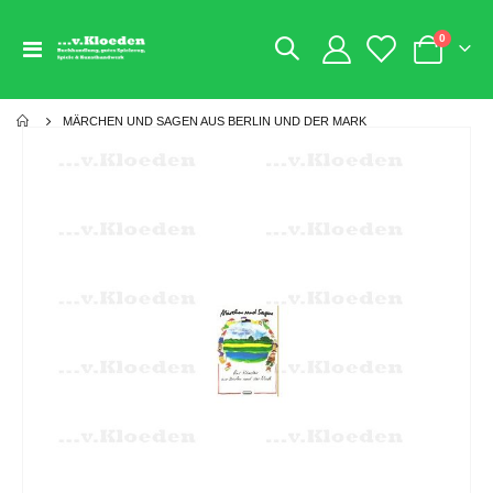
Artikel
0
Navigation
Warenkorb
umschalten
MÄRCHEN UND SAGEN AUS BERLIN UND DER MARK
Zum
Ende
der
Bildgalerie
springen