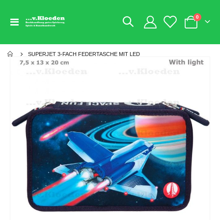
Artikel
0
Navigation
Warenkorb
umschalten
SUPERJET 3-FACH FEDERTASCHE MIT LED
Zum
Ende
der
Bildgalerie
springen