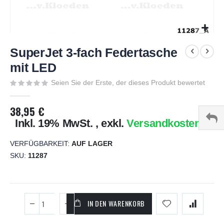
Zum
Anfang
SuperJet 3-fach Federtasche
der
mit LED
Bildgalerie
springen
Seien Sie der Erste, der dieses Produkt bewertet
38,95 €
Inkl. 19% MwSt.
,
exkl.
Versandkosten
VERFÜGBARKEIT:
AUF LAGER
SKU
11287
IN DEN WARENKORB